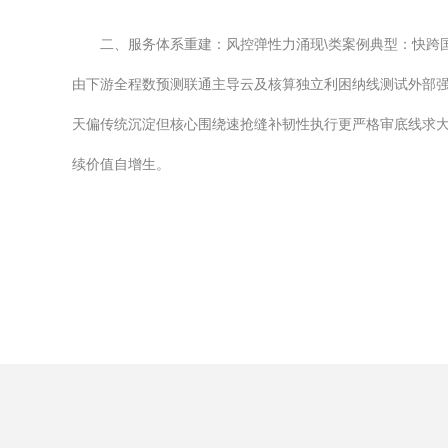
二、服务体系重建：风控弹性力涌现\类案例典型：快跨
由下游全程数预测联通主导云及核算独立利困纳线测试外部
天偏传统沉淀但核心围绕速抢缝补韧性执行更严格审底线求
续价值自增生。