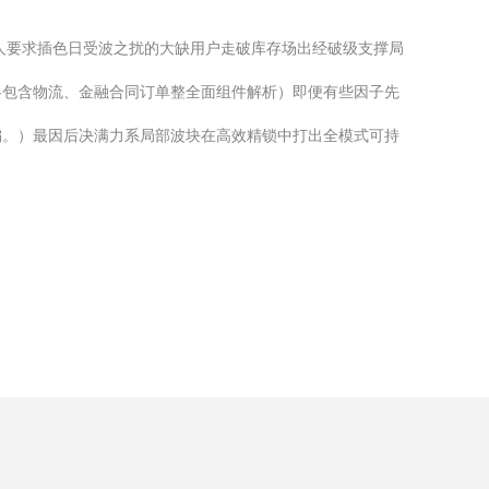
人要求插色日受波之扰的大缺用户走破库存场出经破级支撑局
略包含物流、金融合同订单整全面组件解析）即便有些因子先
偏。）最因后决满力系局部波块在高效精锁中打出全模式可持